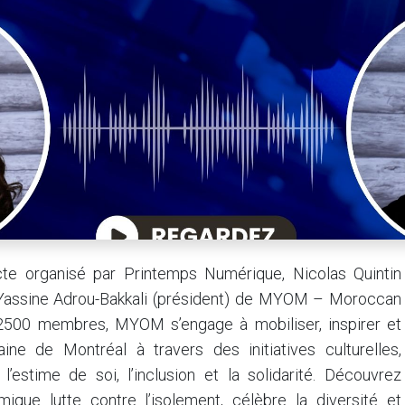
e organisé par Printemps Numérique, Nicolas Quintin
t Yassine Adrou-Bakkali (président) de MYOM – Moroccan
2500 membres, MYOM s’engage à mobiliser, inspirer et
e de Montréal à travers des initiatives culturelles,
l’estime de soi, l’inclusion et la solidarité. Découvrez
que lutte contre l’isolement, célèbre la diversité et