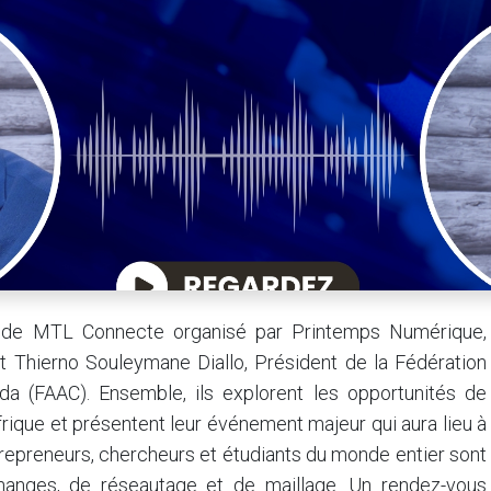
s de MTL Connecte organisé par Printemps Numérique,
et Thierno Souleymane Diallo, Président de la Fédération
da (FAAC). Ensemble, ils explorent les opportunités de
frique et présentent leur événement majeur qui aura lieu à
repreneurs, chercheurs et étudiants du monde entier sont
changes, de réseautage et de maillage. Un rendez-vous