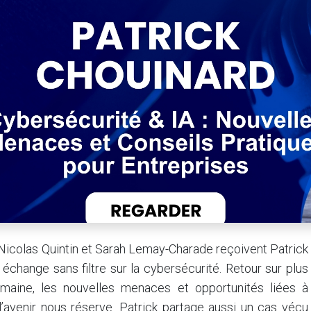
 Nicolas Quintin et Sarah Lemay-Charade reçoivent Patrick
échange sans filtre sur la cybersécurité. Retour sur plus
maine, les nouvelles menaces et opportunités liées à
ue l’avenir nous réserve. Patrick partage aussi un cas vécu