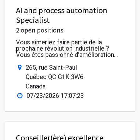
AI and process automation
Specialist
2 open positions
Vous aimeriez faire partie de la
prochaine révolution industrielle ?
Vous êtes passionné d'amélioration
continue et de nouvelles pratiques ?
Vous avez de l'expérience dans la
265, rue Saint-Paul
gestion du changement ? Votre désir
Québec QC G1K 3W6
d'apprendre est insatiable ! Joignez
GLM Conseil, une entreprise conseil en
Canada
pleine croissance et au cœur de la
07/23/2026 17:07:23
révolution industrielle.
Conseiller(ère) excellence